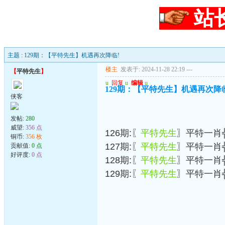
站
主题 : 129期：【平特先生】机遇再次降临!
楼主
发表于: 2024-11-28 22:19
---
【
平特先生
】
u
回复
u
编辑
u
129期：【平特先生】机遇再次降临
侠客
发帖:
280
威望:
356 点
126期:〖
平特先生
〗平特一肖
铜币:
356 枚
127期:〖
平特先生
〗平特一肖
贡献值:
0 点
好评度:
0 点
128期:〖
平特先生
〗平特一肖
129期:〖
平特先生
〗平特一肖