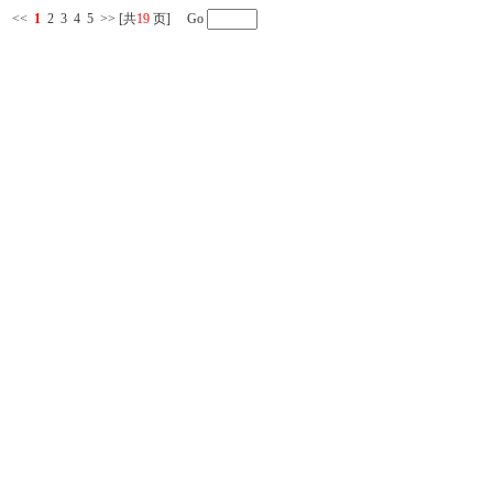
<<
1
2
3
4
5
>>
[共
19
页] Go