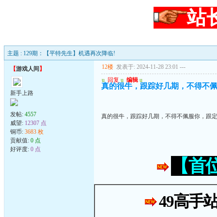
站
主题 : 129期：【平特先生】机遇再次降临!
12楼
发表于: 2024-11-28 23:01
---
【
游戏人间
】
u
回复
u
编辑
u
真的很牛，跟踪好几期，不得不
新手上路
发帖:
4557
真的很牛，跟踪好几期，不得不佩服你，跟
威望:
12307 点
铜币:
3683 枚
贡献值:
0 点
好评度:
0 点
【首
49高手