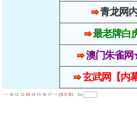
青龙网
最老牌白
澳门朱雀网
玄武网【内幕
<<
10
11
12
13
14
15
16
17
>>
[共
19
页] Go