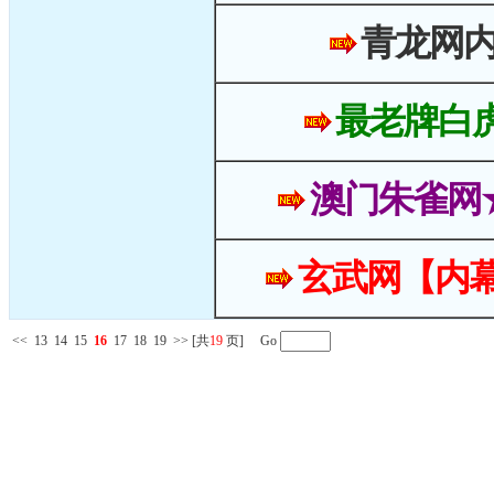
青龙网
最老牌白
澳门朱雀网
玄武网【内幕
<<
13
14
15
16
17
18
19
>>
[共
19
页] Go