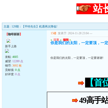
站
主题 : 129期：【平特先生】机遇再次降临!
15楼
发表于: 2024-11-28 23:04
---
【
咖啡丽丽
】
u
回复
u
编辑
u
你是我们的太阳，一定要顶，一定
新手上路
发帖:
4605
你是我们的太阳，一定要顶，一定要谢谢!
威望:
12289 点
铜币:
3692 枚
贡献值:
0 点
好评度:
0 点
【首
49高手