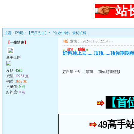
站
主题 : 129期：【灭庄先生】=『合数中特』最稳资料.
4楼
发表于: 2024-11-28 22:54
---
【
一生情缘
】
u
回复
u
编辑
u
好料顶上去......顶顶......顶你期期
新手上路
发帖:
4586
好料顶上去......顶顶......顶你期期精彩
威望:
12261 点
铜币:
3612 枚
贡献值:
0 点
好评度:
0 点
【首
49高手