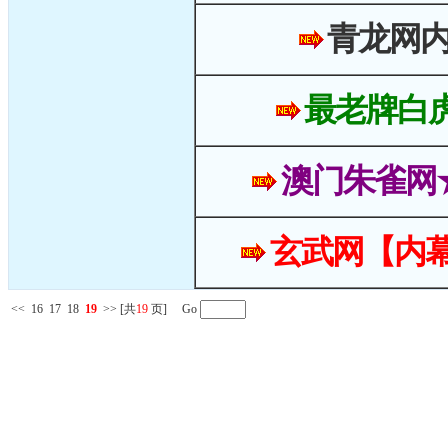
青龙网
最老牌白
澳门朱雀网
玄武网【内幕
<<
16
17
18
19
>>
[共
19
页] Go