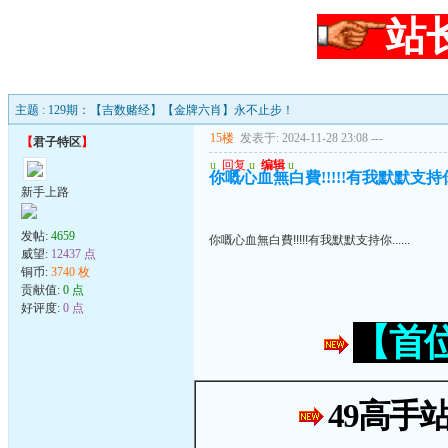
站
主题 : 129期：【吉数赌经】【金牌六肖】永不止步！
15楼
发表于: 2024-11-28 23:08
---
【
君子特区
】
u
回复
u
编辑
u
你嘅心血無白費!!!!!有我默默支持你..
新手上路
发帖:
4659
你嘅心血無白費!!!!!有我默默支持你......
威望:
12437 点
铜币:
3740 枚
贡献值:
0 点
好评度:
0 点
【首
49高手