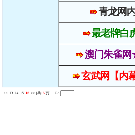
青龙网
最老牌白
澳门朱雀网
玄武网【内幕
<<
13
14
15
16
>>
[共
16
页] Go