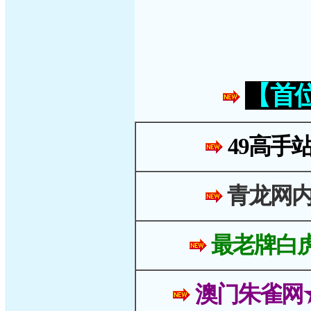
【首
49高手
青龙网
最老牌白
澳门朱雀网