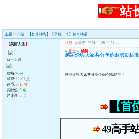
站
主题 : 129期：【如来神彩】【平特一肖】传奇神话.
板凳
发表于: 2024-11-28 22:51
---
【
美丽人生
】
u
回复
u
编辑
u
感謝伱與大家共分享伱de勞動結
新手上路
发帖:
4574
感謝伱與大家共分享伱de勞動結晶！
威望:
12401 点
铜币:
3715 枚
贡献值:
0 点
好评度:
0 点
【首
49高手