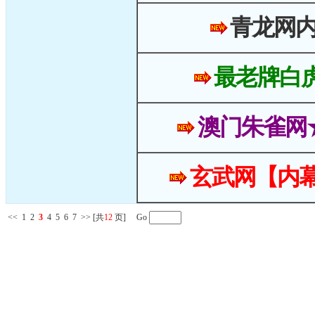
青龙网
最老牌白
澳门朱雀网
玄武网【内幕
<<
1
2
3
4
5
6
7
>>
[共
12
页] Go