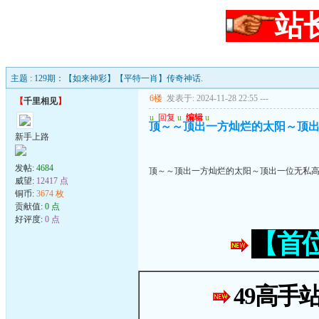
站
主题 : 129期：【如来神彩】【平特一肖】传奇神话.
6楼
发表于: 2024-11-28 22:55
---
【
千里相见
】
u
回复
u
编辑
u
顶～～顶出一方灿烂的太阳～顶
新手上路
发帖:
4684
顶～～顶出一方灿烂的太阳～顶出一位无私
威望:
12417 点
铜币:
3674 枚
贡献值:
0 点
好评度:
0 点
【首
49高手