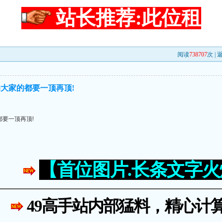
站长推荐:此位租
阅读
738707
次 |
大家的都要一顶再顶!
要一顶再顶!
【首位图片.长条文字
49高手站内部猛料，精心计