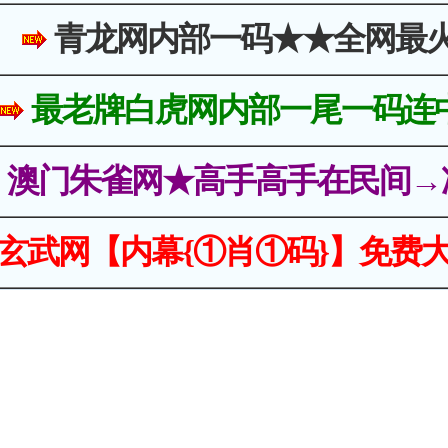
青龙网内部一码★★全网最
最老牌白虎网内部一尾一码连
澳门朱雀网★高手高手在民间→
玄武网【内幕{①肖①码}】免费