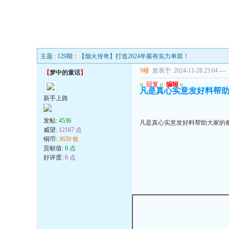
主题 : 129期：【烟火传奇】打造2024年最有实力单双！
9楼
发表于: 2024-11-28 23:04
---
【
梦中的童话
】
u
回复
u
编辑
u
凡是真心实意发好料帮助
新手上路
发帖:
4536
凡是真心实意发好料帮助大家的都
威望:
12167 点
铜币:
3639 枚
贡献值:
0 点
好评度:
0 点