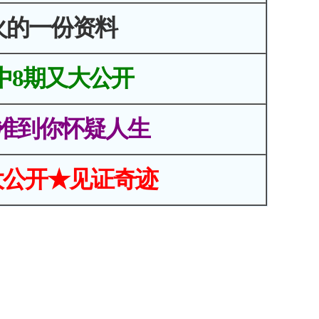
火的一份资料
中8期又大公开
准到你怀疑人生
大公开★见证奇迹