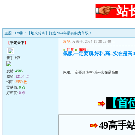
站
主题 : 129期：【烟火传奇】打造2024年最有实力单双！
板凳
发表于: 2024-11-28 22:49
---
【
平定天下
】
u
回复
u
编辑
u
佩服,一定要顶.好料,高--实在是高!!
新手上路
发帖:
4585
佩服,一定要顶.好料,高--实在是高!!!
威望:
12154 点
铜币:
3559 枚
贡献值:
0 点
好评度:
0 点
【首
49高手