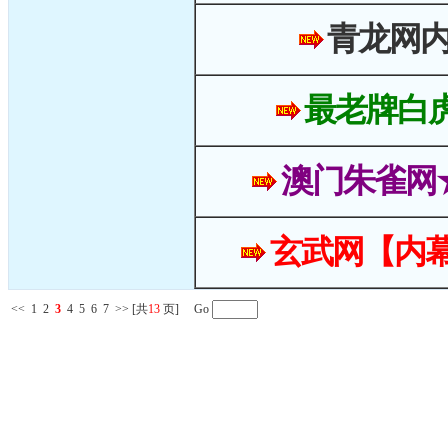
青龙网
最老牌白
澳门朱雀网
玄武网【内幕
<<
1
2
3
4
5
6
7
>>
[共
13
页] Go