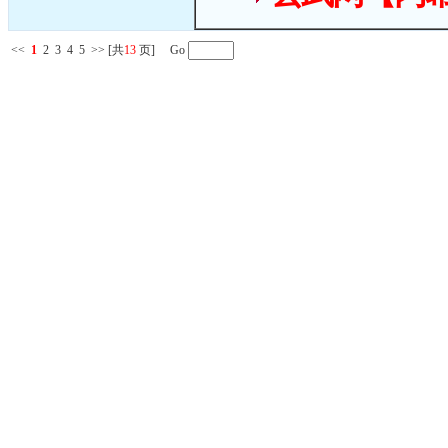
<<
1
2
3
4
5
>>
[共
13
页] Go