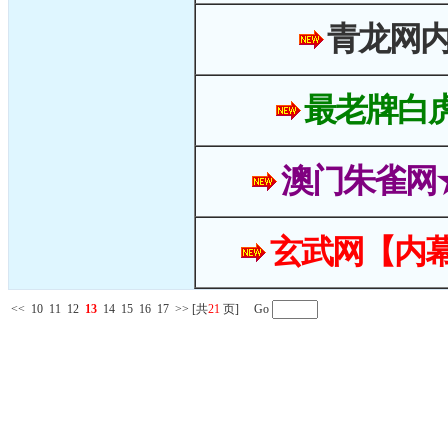
青龙网
最老牌白
澳门朱雀网
玄武网【内幕
<<
10
11
12
13
14
15
16
17
>>
[共
21
页] Go