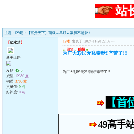
站
主题 : 129期：【富贵天下】顶级→单双←赢得不是梦！
12楼
发表于: 2024-11-28 22:56
---
【
如水清
】
u
回复
u
编辑
u
为广大彩民无私奉献!!辛苦了!!!
新手上路
发帖:
4540
为广大彩民无私奉献!!辛苦了!!!
威望:
12350 点
铜币:
3706 枚
贡献值:
0 点
好评度:
0 点
【首
49高手