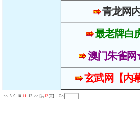
青龙网
最老牌白
澳门朱雀网
玄武网【内幕
<<
8
9
10
11
12
>>
[共
12
页] Go