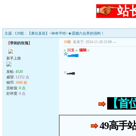
站
主题 : 129期：【勇往直前】<神奇平特>★震撼六合界的强料！
10楼
发表于: 2024-11-28 23:08
---
【
带刺的玫瑰
】
u
回复
u
编辑
u
☆▂▃▄
新手上路
发帖:
4520
☆▂▃▄
威望:
12352 点
铜币:
3689 枚
贡献值:
0 点
好评度:
0 点
【首
49高手