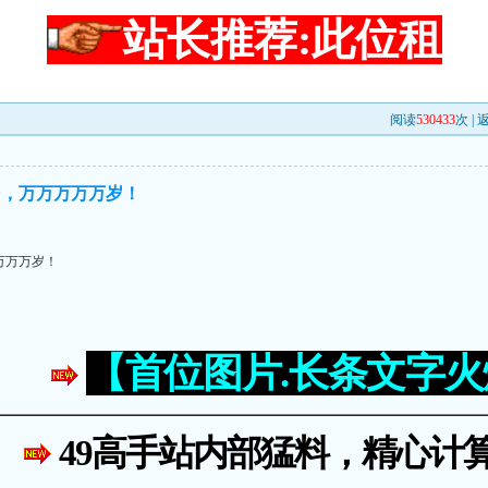
站长推荐:此位租
阅读
530433
次 |
民，万万万万万岁！
万万万岁！
【首位图片.长条文字
49高手站内部猛料，精心计