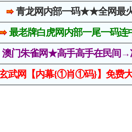
青龙网内部一码★★全网最
最老牌白虎网内部一尾一码连
澳门朱雀网★高手高手在民间→
玄武网【内幕{①肖①码}】免费