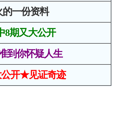
火的一份资料
中8期又大公开
准到你怀疑人生
大公开★见证奇迹