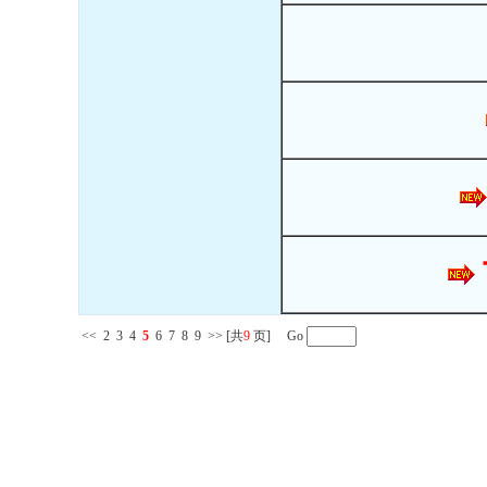
<<
2
3
4
5
6
7
8
9
>>
[共
9
页] Go