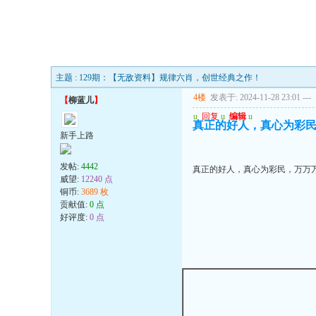
主题 : 129期：【无敌资料】规律六肖，创世经典之作！
4楼
发表于: 2024-11-28 23:01
---
【
柳蓝儿
】
u
回复
u
编辑
u
真正的好人，真心为彩
新手上路
发帖:
4442
真正的好人，真心为彩民，万万
威望:
12240 点
铜币:
3689 枚
贡献值:
0 点
好评度:
0 点