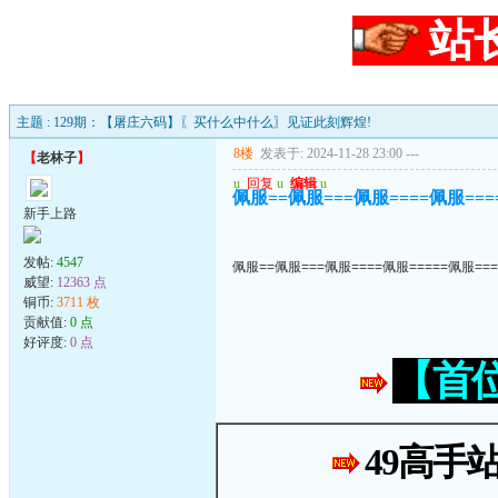
站
主题 : 129期：【屠庄六码】〖买什么中什么〗见证此刻辉煌!
8楼
发表于: 2024-11-28 23:00
---
【
老林子
】
u
回复
u
编辑
u
佩服==佩服===佩服====佩服===
新手上路
发帖:
4547
佩服==佩服===佩服====佩服=====佩服===
威望:
12363 点
铜币:
3711 枚
贡献值:
0 点
好评度:
0 点
【首
49高手