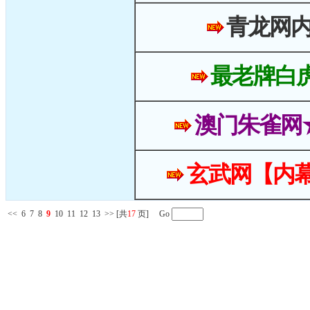
青龙网
最老牌白
澳门朱雀网
玄武网【内幕
<<
6
7
8
9
10
11
12
13
>>
[共
17
页] Go